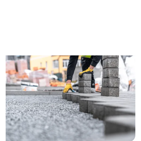
Ob Einfahrten, Gehwege, Höfe oder
Terrassen,wir realisieren Pflasterflächen,
die sowohl funktional als auch optisch
überzeugen. Präzise
Untergrundvorbereitung und fachgerechte
Verlegung sorgen für langlebige Ergebnisse.