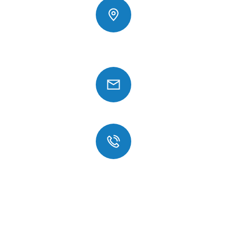
Horststraße 16,
31162 Bad Salzdetfurth
info@sander-bau.com
0176 22781809