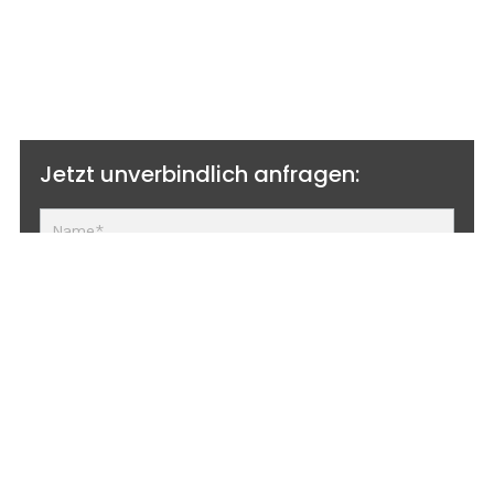
Ob Privatbau, Gewerbeobjekt oder
öffentliche Maßnahme, wir prüfen Ihr
Vorhaben sorgfältig und zeigen Ihnen
transparente Lösungen für eine
zuverlässige Realisierung.
Jetzt unverbindlich anfragen:
Ich habe die Datenschutzerklärung gelesen und
stimme dieser zu*